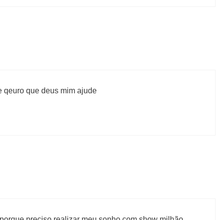
 e qeuro que deus mim ajude
o porque preciso realizar meu sonho com show milhão,