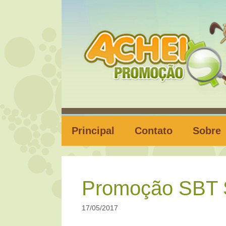
Pular
para
o
conteúdo
Principal
Contato
Sobre
Promoção SBT 
17/05/2017