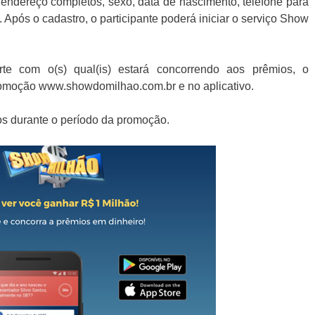
endereço completos, sexo, data de nascimento, telefone para
 Após o cadastro, o participante poderá iniciar o serviço Show
rte com o(s) qual(is) estará concorrendo aos prêmios, o
Promoção www.showdomilhao.com.br e no aplicativo.
ios durante o período da promoção.