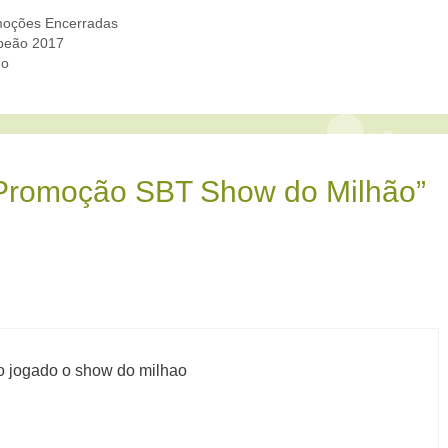
oções Encerradas
mpeão 2017
do
“Promoção SBT Show do Milhão”
to jogado o show do milhao