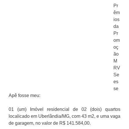
Pr
êm
ios
da
Pr
om
oç
ão
M
RV
Se
es
se
Apê fosse meu:
01 (um) Imóvel residencial de 02 (dois) quartos
localicado em Uberlândia/MG, com 43 m2, e uma vaga
de garagem, no valor de R$ 141.584,00.