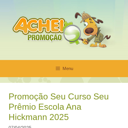
Pular
para
o
conteúdo
Menu
Promoção Seu Curso Seu
Prêmio Escola Ana
Hickmann 2025
07/04/2025