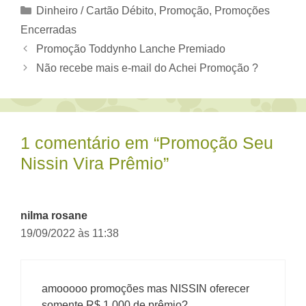
Categorias
Dinheiro / Cartão Débito
,
Promoção
,
Promoções
Encerradas
Promoção Toddynho Lanche Premiado
Não recebe mais e-mail do Achei Promoção ?
1 comentário em “Promoção Seu
Nissin Vira Prêmio”
nilma rosane
19/09/2022 às 11:38
amooooo promoções mas NISSIN oferecer
somente R$ 1.000 de prêmio?