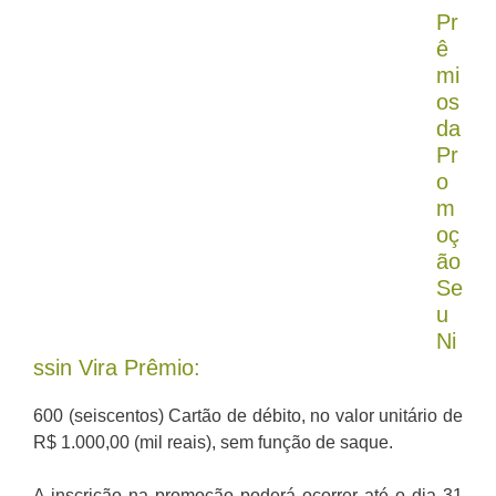
Pr
ê
mi
os
da
Pr
o
m
oç
ão
Se
u
Ni
ssin Vira Prêmio:
600 (seiscentos) Cartão de débito, no valor unitário de
R$ 1.000,00 (mil reais), sem função de saque.
A inscrição na promoção poderá ocorrer até o dia 31