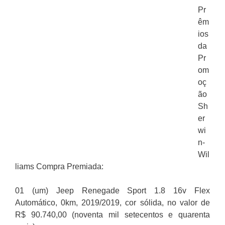
Pr
êm
ios
da
Pr
om
oç
ão
Sh
er
wi
n-
Wil
liams Compra Premiada:
01 (um) Jeep Renegade Sport 1.8 16v Flex
Automático, 0km, 2019/2019, cor sólida, no valor de
R$ 90.740,00 (noventa mil setecentos e quarenta