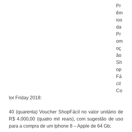
Pr
êm
ios
da
Pr
om
oç
ão
Sh
op
Fá
cil
Co
lor Friday 2018:
40 (quarenta) Voucher ShopFácil no valor unitário de
R$ 4.000,00 (quatro mil reais), com sugestão de uso
para a compra de um Iphone 8 – Apple de 64 Gb;