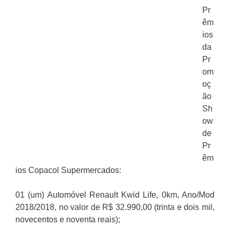
Pr
êm
ios
da
Pr
om
oç
ão
Sh
ow
de
Pr
êm
ios Copacol Supermercados:
01 (um) Automóvel Renault Kwid Life, 0km, Ano/Mod
2018/2018, no valor de R$ 32.990,00 (trinta e dois mil,
novecentos e noventa reais);