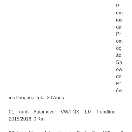
Pr
êm
ios
da
Pr
om
oç
ão
Sh
ow
de
Pr
êm
ios Drogaria Total 20 Anos:
01 (um) Automóvel VW/FOX 1.0 Trendline –
2015/2016, 0 Km;