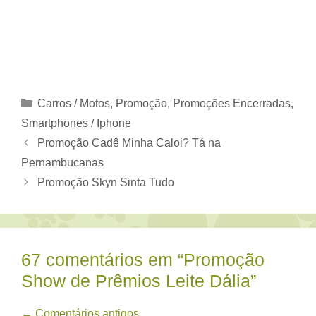
Categorias
Carros / Motos
,
Promoção
,
Promoções Encerradas
,
Smartphones / Iphone
Promoção Cadê Minha Caloi? Tá na
Pernambucanas
Promoção Skyn Sinta Tudo
67 comentários em “Promoção
Show de Prêmios Leite Dália”
Navegação
← Comentários antigos