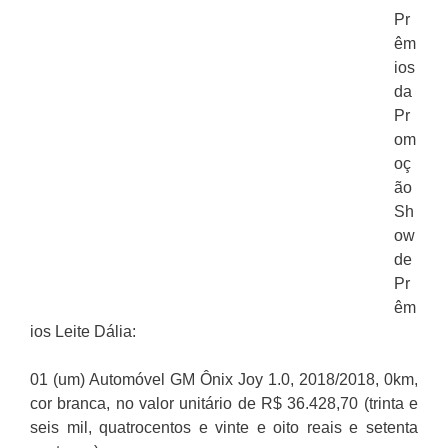
Pr
êm
ios
da
Pr
om
oç
ão
Sh
ow
de
Pr
êm
ios Leite Dália:
01 (um) Automóvel GM Ônix Joy 1.0, 2018/2018, 0km,
cor branca, no valor unitário de R$ 36.428,70 (trinta e
seis mil, quatrocentos e vinte e oito reais e setenta