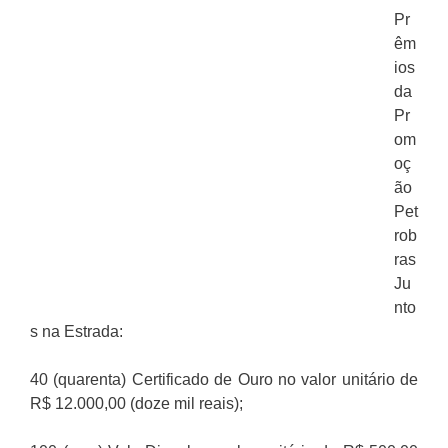
Pr
êm
ios
da
Pr
om
oç
ão
Pet
rob
ras
Ju
nto
s na Estrada:
40 (quarenta) Certificado de Ouro no valor unitário de
R$ 12.000,00 (doze mil reais);