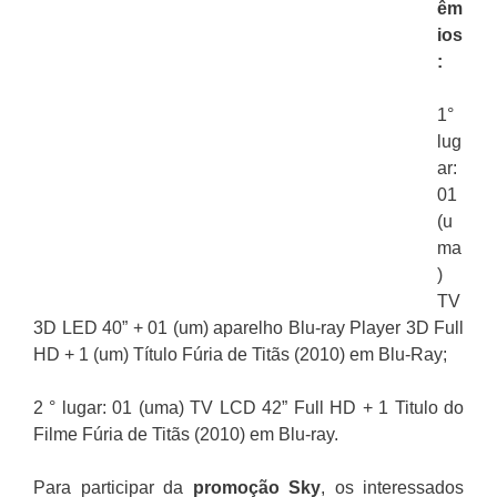
êm
ios
:
1°
lug
ar:
01
(u
ma
)
TV
3D LED 40” + 01 (um) aparelho Blu-ray Player 3D Full
HD + 1 (um) Título Fúria de Titãs (2010) em Blu-Ray;
2 ° lugar: 01 (uma) TV LCD 42” Full HD + 1 Titulo do
Filme Fúria de Titãs (2010) em Blu-ray.
Para participar da
promoção Sky
, os interessados