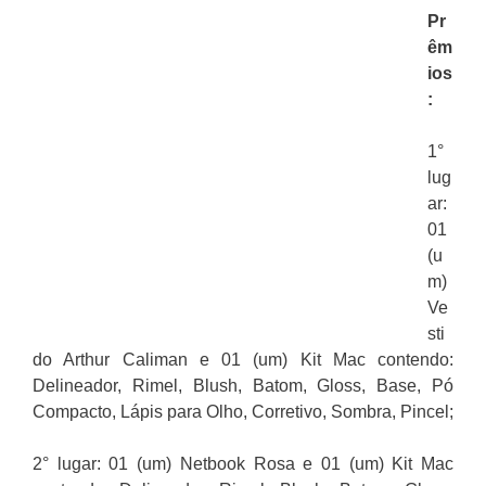
Pr
êm
ios
:
1°
lug
ar:
01
(u
m)
Ve
sti
do Arthur Caliman e 01 (um) Kit Mac contendo:
Delineador, Rimel, Blush, Batom, Gloss, Base, Pó
Compacto, Lápis para Olho, Corretivo, Sombra, Pincel;
2° lugar: 01 (um) Netbook Rosa e 01 (um) Kit Mac