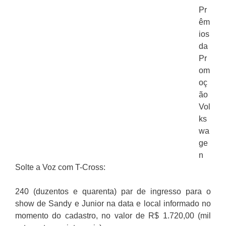
Pr
êm
ios
da
Pr
om
oç
ão
Vol
ks
wa
ge
n
Solte a Voz com T-Cross:
240 (duzentos e quarenta) par de ingresso para o
show de Sandy e Junior na data e local informado no
momento do cadastro, no valor de R$ 1.720,00 (mil