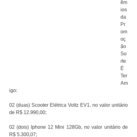
êm
ios
da
Pr
om
oç
ão
So
rte
É
Ter
Am
igo:
02 (duas) Scooter Elétrica Voltz EV1, no valor unitário
de R$ 12.990,00;
02 (dois) Iphone 12 Mini 128Gb, no valor unitário de
R$ 5.300,07;