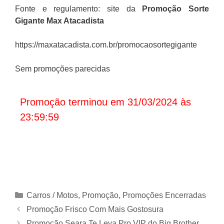
Fonte e regulamento: site da
Promoção Sorte
Gigante
Max Atacadista
https://maxatacadista.com.br/promocaosortegigante
Sem promoções parecidas
Promoção terminou em 31/03/2024 às
23:59:59
Categorias
Carros / Motos
,
Promoção
,
Promoções Encerradas
Promoção Frisco Com Mais Gostosura
Promoção Seara Te Leva Pro VIP do Big Brother