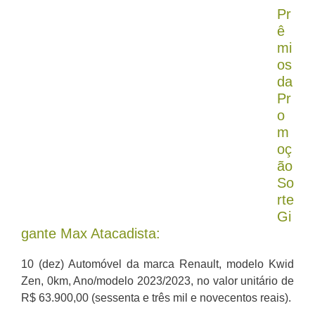
Pr
ê
mi
os
da
Pr
o
m
oç
ão
So
rte
Gi
gante Max Atacadista:
10 (dez) Automóvel da marca Renault, modelo Kwid
Zen, 0km, Ano/modelo 2023/2023, no valor unitário de
R$ 63.900,00 (sessenta e três mil e novecentos reais).