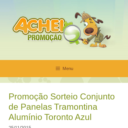
Pular
para
o
conteúdo
Menu
Promoção Sorteio Conjunto
de Panelas Tramontina
Alumínio Toronto Azul
25/11/2015