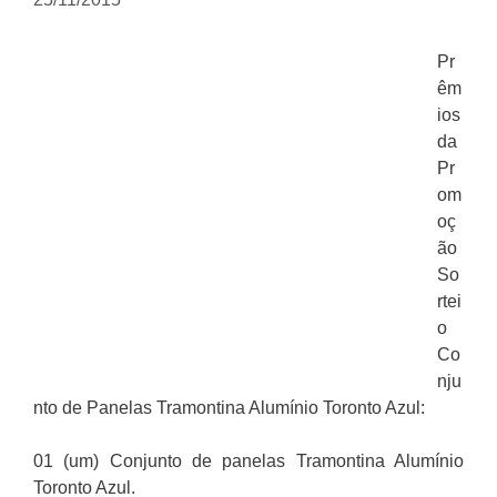
Pr
êm
ios
da
Pr
om
oç
ão
So
rtei
o
Co
nju
nto de Panelas Tramontina Alumínio Toronto Azul:
01 (um) Conjunto de panelas Tramontina Alumínio
Toronto Azul.