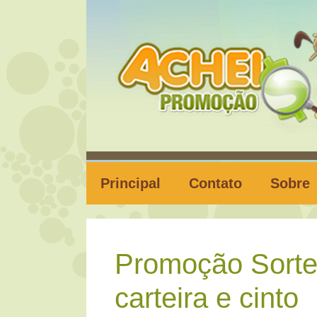
Pular
para
o
conteúdo
Principal
Contato
Sobre
Promoção Sortei
carteira e cinto