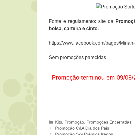
Fonte e regulamento: site da
Promoç
bolsa, carteira e cinto
.
https://www.facebook.com/pages/Mirian
Sem promoções parecidas
Promoção terminou em 09/08/
Categorias
Kits
,
Promoção
,
Promoções Encerradas
Promoção C&A Dia dos Pais
Promoção Sky Prêmios Irados