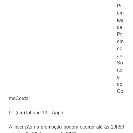
Pr
êm
ios
da
Pr
om
oç
ão
So
rtei
o
do
Co
meCorda:
01 (um) Iphone 12 – Apple.
A inscrição na promoção poderá ocorrer até às 19h59