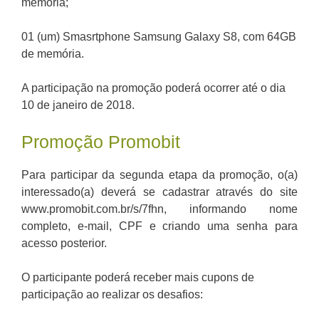
memória;
01 (um) Smasrtphone Samsung Galaxy S8, com 64GB
de memória.
A participação na promoção poderá ocorrer até o dia
10 de janeiro de 2018.
Promoção Promobit
Para participar da segunda etapa da promoção, o(a)
interessado(a) deverá se cadastrar através do site
www.promobit.com.br/s/7fhn, informando nome
completo, e-mail, CPF e criando uma senha para
acesso posterior.
O participante poderá receber mais cupons de
participação ao realizar os desafios: