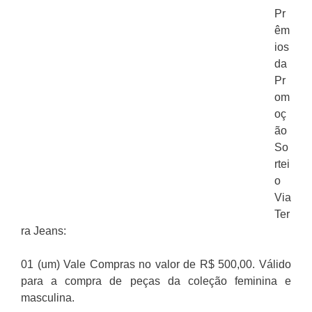
Pr
êm
ios
da
Pr
om
oç
ão
So
rtei
o
Via
Ter
ra Jeans:
01 (um) Vale Compras no valor de R$ 500,00. Válido
para a compra de peças da coleção feminina e
masculina.