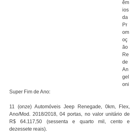
êm
ios
da
Pr
om
oç
ão
Re
de
An
gel
oni
Super Fim de Ano:
11 (onze) Automóveis Jeep Renegade, 0km, Flex,
Ano/Mod. 2018/2018, 04 portas, no valor unitário de
R$ 64.117,50 (sessenta e quarto mil, cento e
dezessete reais).