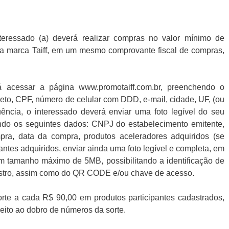
nteressado (a) deverá realizar compras no valor mínimo de
da marca Taiff, em um mesmo comprovante fiscal de compras,
 acessar a página www.promotaiff.com.br, preenchendo o
eto, CPF, número de celular com DDD, e-mail, cidade, UF, (ou
ência, o interessado deverá enviar uma foto legível do seu
ndo os seguintes dados: CNPJ do estabelecimento emitente,
ra, data da compra, produtos aceleradores adquiridos (se
pantes adquiridos, enviar ainda uma foto legível e completa, em
 tamanho máximo de 5MB, possibilitando a identificação de
stro, assim como do QR CODE e/ou chave de acesso.
te a cada R$ 90,00 em produtos participantes cadastrados,
reito ao dobro de números da sorte.