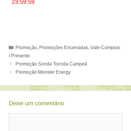
23:59:59
Categorias
Promoção
,
Promoções Encerradas
,
Vale-Compras
/ Presente
Promoção Sonda Torcida Campeã
Promoção Monster Energy
Deixe um comentário
Comentário