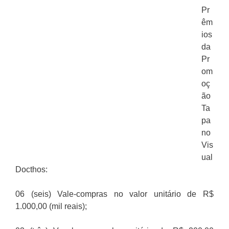
Pr
êm
ios
da
Pr
om
oç
ão
Ta
pa
no
Vis
ual
Docthos:
06 (seis) Vale-compras no valor unitário de R$
1.000,00 (mil reais);