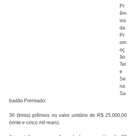
Pr
êm
ios
da
Pr
om
oç
ão
Tel
e
Se
na
Sa
badão Premiado:
30 (trinta) prêmios no valor unitário de R$ 25.000,00
(vinte e cinco mil reais).