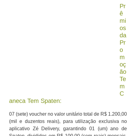
Pr
ê
mi
os
da
Pr
o
m
oç
ão
Te
m
C
aneca Tem Spaten:
07 (sete) voucher no valor unitário total de R$ 1.200,00
(mil e duzentos reais), para utilização exclusiva no
aplicativo Zé Delivery, garantindo 01 (um) ano de
Spaten, divididos em R$ 100,00 (cem reais) mensais,