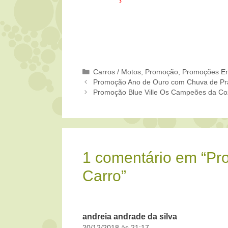
Categorias
Carros / Motos
,
Promoção
,
Promoções En
Promoção Ano de Ouro com Chuva de Pr
Promoção Blue Ville Os Campeões da Co
1 comentário em “P
Carro”
andreia andrade da silva
20/12/2018 às 21:17