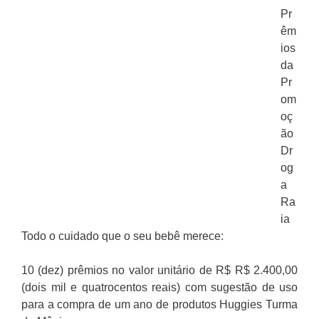
Pr
êm
ios
da
Pr
om
oç
ão
Dr
og
a
Ra
ia
Todo o cuidado que o seu bebê merece:
10 (dez) prêmios no valor unitário de R$ R$ 2.400,00
(dois mil e quatrocentos reais) com sugestão de uso
para a compra de um ano de produtos Huggies Turma