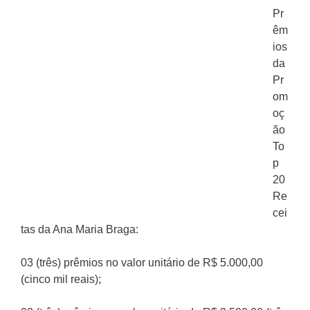
Pr
êm
ios
da
Pr
om
oç
ão
To
p
20
Re
cei
tas da Ana Maria Braga:
03 (três) prêmios no valor unitário de R$ 5.000,00
(cinco mil reais);