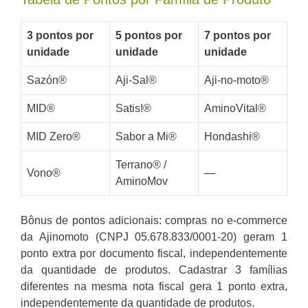
3 pontos por
5 pontos por
7 pontos por
unidade
unidade
unidade
Sazón®
Aji-Sal®
Aji-no-moto®
MID®
Satis!®
AminoVital®
MID Zero®
Sabor a Mi®
Hondashi®
Terrano® /
Vono®
—
AminoMov
Bônus de pontos adicionais: compras no e-commerce
da Ajinomoto (CNPJ 05.678.833/0001-20) geram 1
ponto extra por documento fiscal, independentemente
da quantidade de produtos. Cadastrar 3 famílias
diferentes na mesma nota fiscal gera 1 ponto extra,
independentemente da quantidade de produtos.