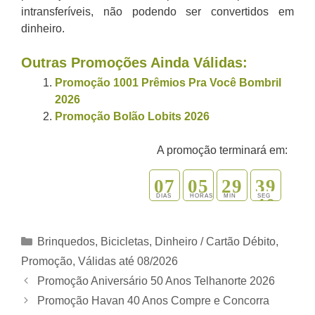
intransferíveis, não podendo ser convertidos em
dinheiro.
Outras Promoções Ainda Válidas:
Promoção 1001 Prêmios Pra Você Bombril
2026
Promoção Bolão Lobits 2026
A promoção terminará em:
0
7
0
5
2
9
3
8
9
DIAS
HORAS
MIN
SEG
Categorias
Brinquedos, Bicicletas
,
Dinheiro / Cartão Débito
,
Promoção
,
Válidas até 08/2026
Promoção Aniversário 50 Anos Telhanorte 2026
Promoção Havan 40 Anos Compre e Concorra