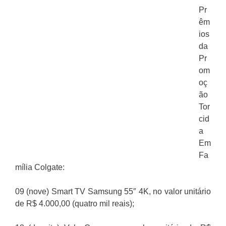
Pr
êm
ios
da
Pr
om
oç
ão
Tor
cid
a
Em
Fa
mília Colgate:
09 (nove) Smart TV Samsung 55″ 4K, no valor unitário
de R$ 4.000,00 (quatro mil reais);