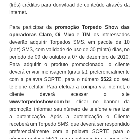
(três) créditos para donwload de conteúdo através da
Internet.
Para participar da
promoção
Torpedo Show
das
operadoras
Claro
,
Oi
,
Vivo
e
TIM
, os interessados
deverão adquirir Torpedos SMS, em pacote de 10
(dez) SMS, com validade de uso de 30 (trinta) dias, no
período de 09 de outubro a 07 de dezembro de 2010.
Para adquirir o produto promocionado, o cliente
deverá enviar mensagem (gratuita), preferencialmente
com a palavra SORTE, para o número
5522
do seu
telefone celular. Para efetuar a compra via internet, o
cliente deverá acessar o site
www.torpedoshow.com.br
, clicar no banner da
promoção, informar seu número de telefone e realizar
a autenticação. Após a autenticação o Cliente
receberá um Torpedo SMS, que deverá ser respondido
preferencialmente com a palavra SORTE para o
número gratuito 5522, para confirmação da aquisição