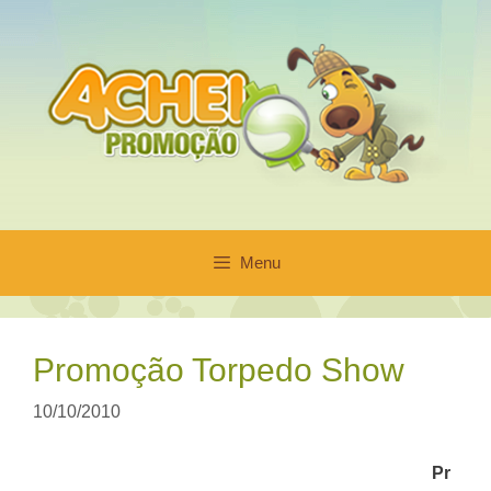
Pular
para
o
conteúdo
Menu
Promoção Torpedo Show
10/10/2010
Pr