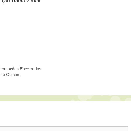
ção Trama Virtual
.
romoções Encerradas
Meu Gigaset