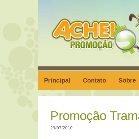
Pular
para
o
conteúdo
Principal
Contato
Sobre
Promoção Trama
29/07/2010