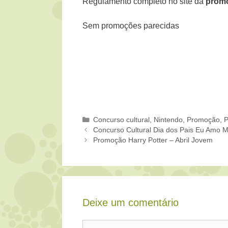
Regulamento completo no site da
promo
Sem promoções parecidas
Categorias
Concurso cultural
,
Nintendo
,
Promoção
,
P
Concurso Cultural Dia dos Pais Eu Amo 
Promoção Harry Potter – Abril Jovem
Deixe um comentário
Comentário