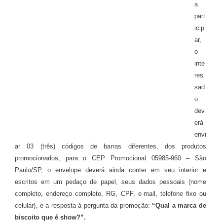
a
part
icip
ar,
o
inte
res
sad
o
dev
erá
envi
ar 03 (três) códigos de barras diferentes, dos produtos
promocionados, para o CEP Promocional 05985-960 – São
Paulo/SP, o envelope deverá ainda conter em seu interior e
escritos em um pedaço de papel, seus dados pessoais (nome
completo, endereço completo, RG, CPF, e-mail, telefone fixo ou
celular), e a resposta à pergunta da promoção:
“Qual a marca de
biscoito que é show?”.