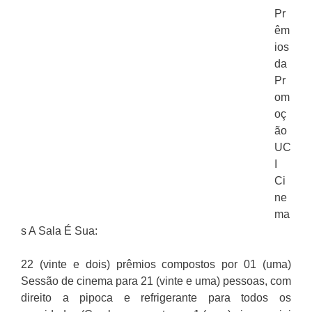
Pr
êm
ios
da
Pr
om
oç
ão
UC
I
Ci
ne
ma
s A Sala É Sua:
22 (vinte e dois) prêmios compostos por 01 (uma)
Sessão de cinema para 21 (vinte e uma) pessoas, com
direito a pipoca e refrigerante para todos os