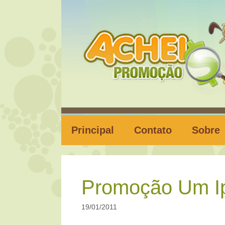
Pular
para
o
conteúdo
Principal
Contato
Sobre
Promoção Um I
19/01/2011