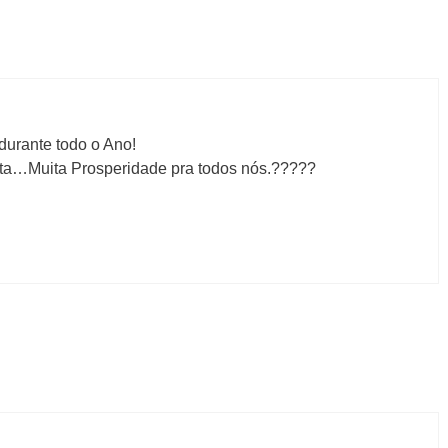
durante todo o Ano!
ita…Muita Prosperidade pra todos nós.?????