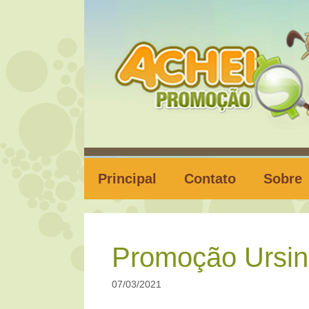
Pular
para
o
conteúdo
Principal
Contato
Sobre
Promoção Ursin
07/03/2021