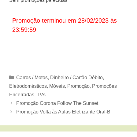
Sem promoções parecidas
Promoção terminou em 28/02/2023 às
23:59:59
Categorias
Carros / Motos
,
Dinheiro / Cartão Débito
,
Eletrodomésticos, Móveis
,
Promoção
,
Promoções
Encerradas
,
TVs
Promoção Corona Follow The Sunset
Promoção Volta às Aulas Eletrizante Oral-B