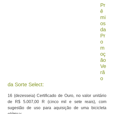
Pr
ê
mi
os
da
Pr
o
m
oç
ão
Ve
rã
o
da Sorte Select:
16 (dezesseia) Certificado de Ouro, no valor unitário
de R$ 5.007,00 R (cinco mil e sete reais), com
sugestão de uso para aquisição de uma bicicleta
elétrica;