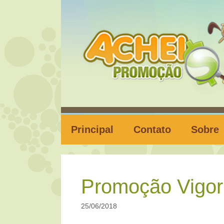
Pular
para
o
conteúdo
Principal
Contato
Sobre
Promoção Vigor
25/06/2018