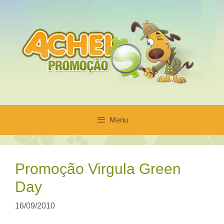
Pular
para
o
conteúdo
Menu
Promoção Virgula Green
Day
16/09/2010