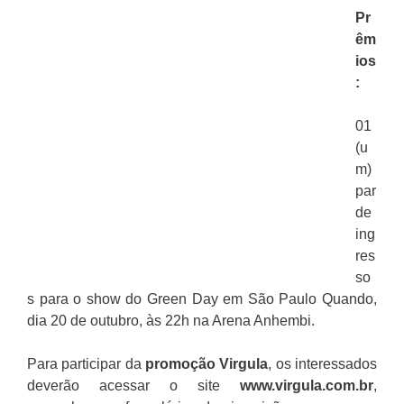
Pr
êm
ios
:
01
(u
m)
par
de
ing
res
so
s para o show do Green Day em São Paulo Quando,
dia 20 de outubro, às 22h na Arena Anhembi.
Para participar da
promoção
Virgula
, os interessados
deverão acessar o site
www.virgula.com.br
,