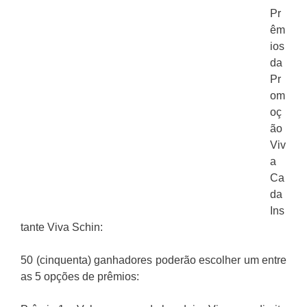
Pr
êm
ios
da
Pr
om
oç
ão
Viv
a
Ca
da
Ins
tante Viva Schin:
50 (cinquenta) ganhadores poderão escolher um entre
as 5 opções de prêmios: