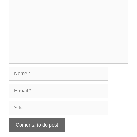
Comentário
Nome
E-
mail
Site