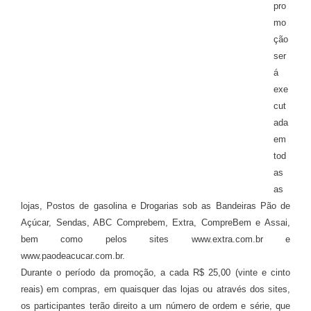
pro
mo
ção
ser
á
exe
cut
ada
em
tod
as
as
lojas, Postos de gasolina e Drogarias sob as Bandeiras Pão de
Açúcar, Sendas, ABC Comprebem, Extra, CompreBem e Assai,
bem como pelos sites www.extra.com.br e
www.paodeacucar.com.br.
Durante o período da promoção, a cada R$ 25,00 (vinte e cinto
reais) em compras, em quaisquer das lojas ou através dos sites,
os participantes terão direito a um número de ordem e série, que