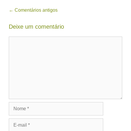
Navegação
← Comentários antigos
de
Deixe um comentário
comentário
Comentário
Nome
E-
mail