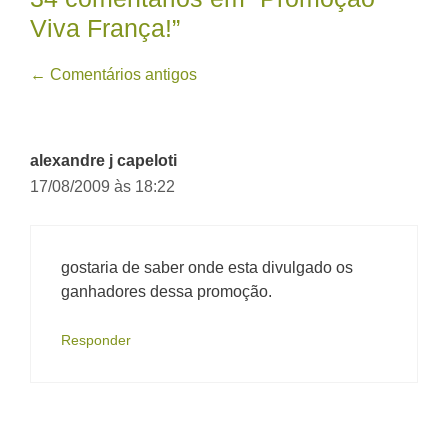
Viva França!”
Navegação
← Comentários antigos
de
comentário
alexandre j capeloti
17/08/2009 às 18:22
gostaria de saber onde esta divulgado os
ganhadores dessa promoção.
Responder