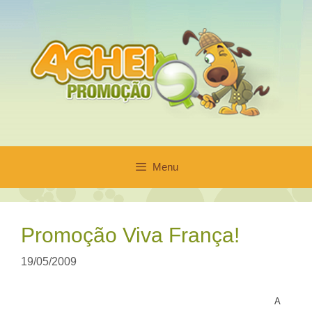
Pular
para
o
conteúdo
Menu
Promoção Viva França!
19/05/2009
A