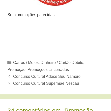
Sem promoções parecidas
Categorias
Carros / Motos
,
Dinheiro / Cartão Débito
,
Promoção
,
Promoções Encerradas
Concurso Cultural Adoce Seu Namoro
Concurso Cultural Supermãe Nescau
34 comentários em “Promoção