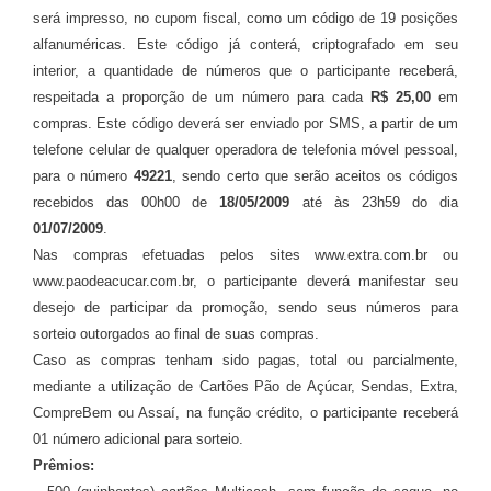
será impresso, no cupom fiscal, como um código de 19 posições
alfanuméricas. Este código já conterá, criptografado em seu
interior, a quantidade de números que o
participante
receberá,
respeitada a proporção de um número para cada
R$ 25,00
em
compras. Este código deverá ser enviado por SMS, a partir de um
telefone celular de qualquer operadora de telefonia móvel pessoal,
para o número
49221
, sendo certo que serão aceitos os códigos
recebidos das 00h00 de
18/05/2009
até às 23h59 do dia
01/07/2009
.
Nas compras efetuadas pelos sites www.extra.com.br ou
www.paodeacucar.com.br, o
participante
deverá manifestar seu
desejo de participar da promoção, sendo seus números para
sorteio outorgados ao final de suas compras.
Caso as compras tenham sido pagas, total ou parcialmente,
mediante a utilização de Cartões Pão de Açúcar, Sendas, Extra,
CompreBem ou Assaí, na função crédito, o
participante
receberá
01 número adicional para sorteio.
Prêmios: