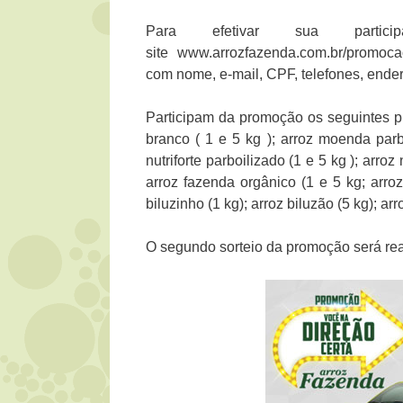
Para efetivar sua parti
site www.arrozfazenda.com.br/promoca
com nome, e-mail, CPF, telefones, ende
Participam da promoção os seguintes pro
branco ( 1 e 5 kg ); arroz moenda parb
nutriforte parboilizado (1 e 5 kg ); arro
arroz fazenda orgânico (1 e 5 kg; arroz
biluzinho (1 kg); arroz biluzão (5 kg); a
O segundo sorteio da promoção será re