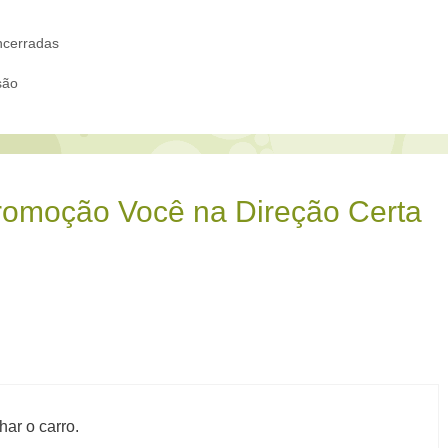
cerradas
são
romoção Você na Direção Certa
ar o carro.