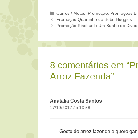
Categorias
Carros / Motos
,
Promoção
,
Promoções En
Promoção Quartinho do Bebê Huggies
Promoção Riachuelo Um Banho de Diver
8 comentários em “P
Arroz Fazenda”
Anatalia Costa Santos
17/10/2017 às 13:58
Gosto do arroz fazenda e quero ganh