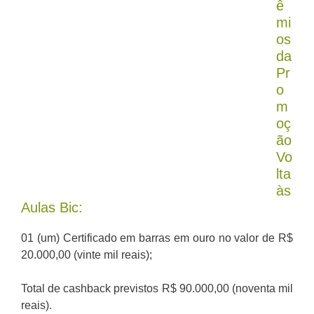
ê
mi
os
da
Pr
o
m
oç
ão
Vo
lta
às
Aulas Bic:
01 (um) Certificado em barras em ouro no valor de R$
20.000,00 (vinte mil reais);
Total de cashback previstos R$ 90.000,00 (noventa mil
reais).