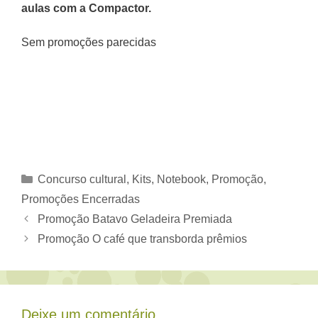
aulas com a Compactor
.
Sem promoções parecidas
Categorias
Concurso cultural
,
Kits
,
Notebook
,
Promoção
,
Promoções Encerradas
Promoção Batavo Geladeira Premiada
Promoção O café que transborda prêmios
Deixe um comentário