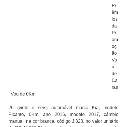
Pr
êm
ios
da
Pr
om
oç
ão
Vo
u
de
Ca
ras
, Vou de 0Km:
26 (vinte e seis) automóvel marca Kia, modelo
Picanto, 0Km, ano 2016, modelo 2017, câmbio
manual, na cor branca, código J.323, no valor unitário