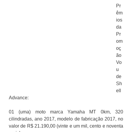
Pr
êm
ios
da
Pr
om
oç
ão
Vo
u
de
Sh
ell
Advance:
01 (uma) moto marca Yamaha MT 0km, 320
cilindradas, ano 2017, modelo de fabricação 2017, no
valor de R$ 21.190,00 (vinte e um mil, cento e noventa