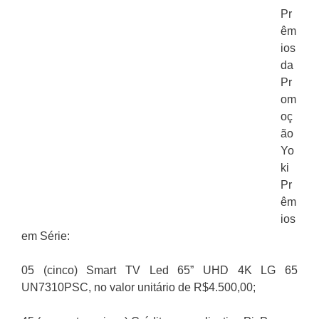
Pr
êm
ios
da
Pr
om
oç
ão
Yo
ki
Pr
êm
ios
em Série:
05 (cinco) Smart TV Led 65” UHD 4K LG 65
UN7310PSC, no valor unitário de R$4.500,00;