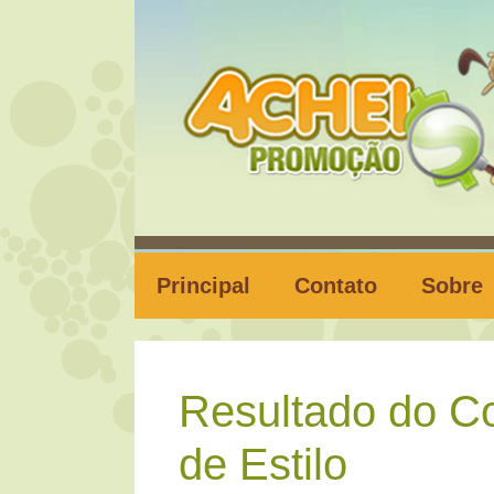
Pular
para
o
conteúdo
Principal
Contato
Sobre
Resultado do Co
de Estilo