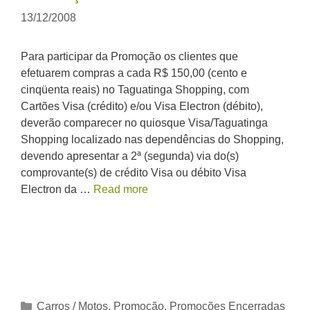
13/12/2008
Para participar da Promoção os clientes que
efetuarem compras a cada R$ 150,00 (cento e
cinqüenta reais) no Taguatinga Shopping, com
Cartões Visa (crédito) e/ou Visa Electron (débito),
deverão comparecer no quiosque Visa/Taguatinga
Shopping localizado nas dependências do Shopping,
devendo apresentar a 2ª (segunda) via do(s)
comprovante(s) de crédito Visa ou débito Visa
Electron da …
Read more
Categorias
Carros / Motos
,
Promoção
,
Promoções Encerradas