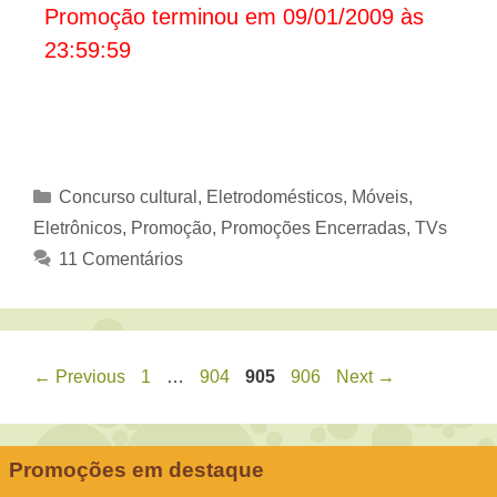
Promoção terminou em 09/01/2009 às
23:59:59
Categorias
Concurso cultural
,
Eletrodomésticos, Móveis
,
Eletrônicos
,
Promoção
,
Promoções Encerradas
,
TVs
11 Comentários
Page
Page
Page
Page
←
Previous
1
…
904
905
906
Next
→
Promoções em destaque