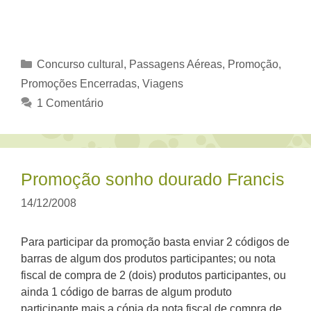
Categorias
Concurso cultural
,
Passagens Aéreas
,
Promoção
,
Promoções Encerradas
,
Viagens
1 Comentário
Promoção sonho dourado Francis
14/12/2008
Para participar da promoção basta enviar 2 códigos de
barras de algum dos produtos participantes; ou nota
fiscal de compra de 2 (dois) produtos participantes, ou
ainda 1 código de barras de algum produto
participante mais a cópia da nota fiscal de compra de